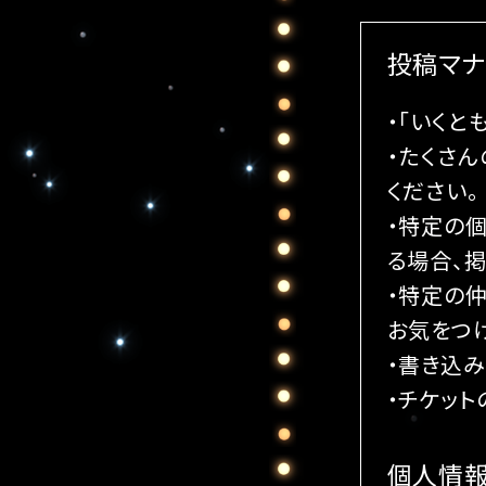
投稿マナ
・「いく
・たくさ
ください。
・特定の
る場合、掲
・特定の
お気をつ
・書き込
・チケッ
個人情報