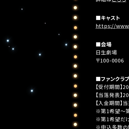
■キャスト
https://www
■会場
日生劇場
〒100-000
■ファンクラ
【受付期間】202
【当落発表】202
【入金期間】
※第1希望～
※第1希望だ
※申込多数の