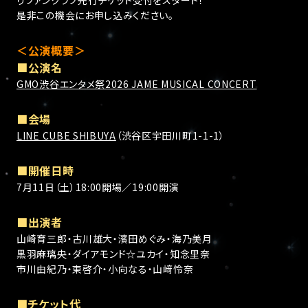
りファンクラブ先行チケット受付をスタート！
是非この機会にお申し込みください。
＜公演概要＞
■公演名
GMO渋谷エンタメ祭2026 JAME MUSICAL CONCERT
■会場
LINE CUBE SHIBUYA
（渋谷区宇田川町1-1-1）
■開催日時
7月11日（土）18:00開場／19:00開演
■出演者
山崎育三郎・古川雄大・濱田めぐみ・海乃美月
黒羽麻璃央・ダイアモンド☆ユカイ・知念里奈
市川由紀乃・東啓介・小向なる・山﨑怜奈
■チケット代