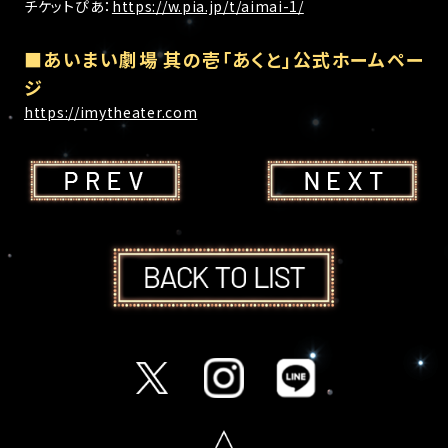
チケットぴあ：
https://w.pia.jp/t/aimai-1/
■あいまい劇場 其の壱「あくと」公式ホームペー
ジ
https://imytheater.com