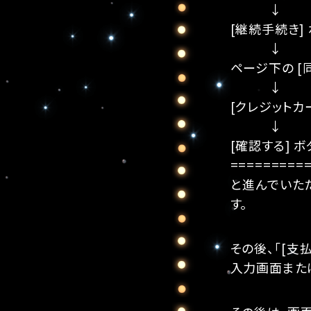
↓
[継続手続き]
↓
ページ下の [
↓
[クレジットカ
↓
[確認する] ボ
=========
と進んでいた
す。
その後、「[支
入力画面また