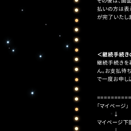
その後は、画
払いの方は表
が完了いたし
＜継続手続き
継続手続きを
ん。お支払待
で一度お申し
=========
「マイページ」
↓
マイページ下部
↓