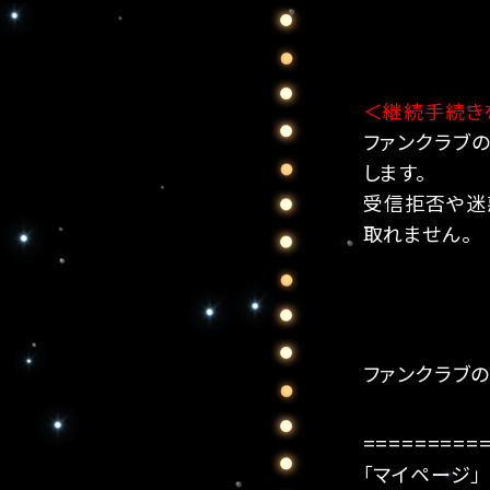
＜継続手続き
ファンクラブの
します。
受信拒否や迷惑
取れません。
ファンクラブ
=========
「マイページ」