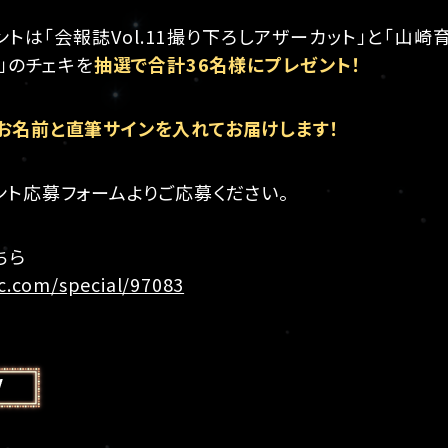
は「会報誌Vol.11撮り下ろしアザーカット」と「山崎育三郎 LI
ト」のチェキを
抽選で合計36名様にプレゼント！
お名前と直筆サインを入れてお届けします！
ント応募フォームよりご応募ください。
ちら
fc.com/special/97083