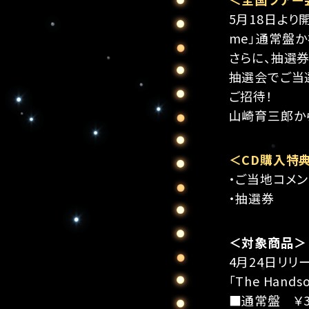
5月18日より開
me」通常盤
さらに、抽選券
抽選会でご当
ご招待！
山崎育三郎か
＜CD購入特
・ご当地コメン
・抽選券
＜対象商品＞
4月24日リリ
「The Hands
■通常盤 ￥3,0